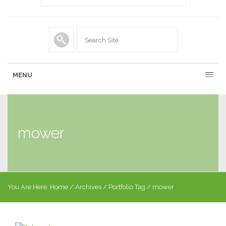
MENU
mower
You Are Here:
Home
/
Archives
/
Portfolio Tag
/
mower