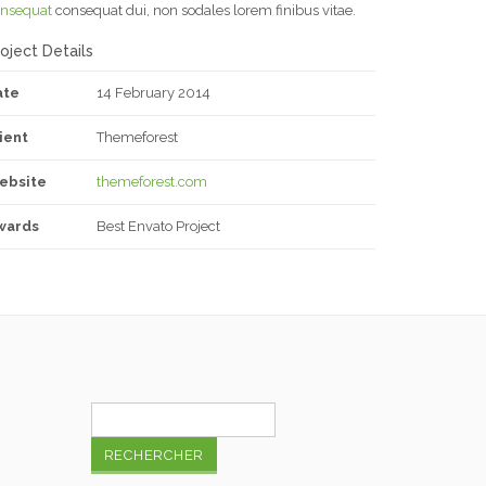
nsequat
consequat dui, non sodales lorem finibus vitae.
oject Details
ate
14 February 2014
ient
Themeforest
ebsite
themeforest.com
wards
Best Envato Project
Rechercher :