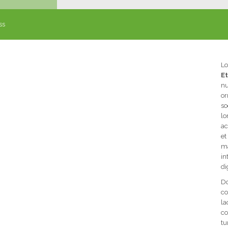
ss
Lo
Et
nu
or
so
lo
ac
et
ma
in
di
Do
co
la
co
tu