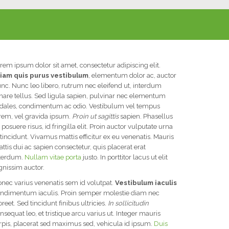
rem ipsum dolor sit amet, consectetur adipiscing elit.
iam quis purus vestibulum
, elementum dolor ac, auctor
nc. Nunc leo libero, rutrum nec eleifend ut, interdum
nare tellus. Sed ligula sapien, pulvinar nec elementum
dales, condimentum ac odio. Vestibulum vel tempus
rem, vel gravida ipsum.
Proin ut sagittis
sapien. Phasellus
 posuere risus, id fringilla elit. Proin auctor vulputate urna
 tincidunt. Vivamus mattis efficitur ex eu venenatis. Mauris
ttis dui ac sapien consectetur, quis placerat erat
terdum.
Nullam vitae porta
justo. In porttitor lacus ut elit
gnissim auctor.
nec varius venenatis sem id volutpat.
Vestibulum iaculis
ndimentum iaculis. Proin semper molestie diam nec
oreet. Sed tincidunt finibus ultricies.
In sollicitudin
nsequat leo, et tristique arcu varius ut. Integer mauris
rpis, placerat sed maximus sed, vehicula id ipsum.
Duis