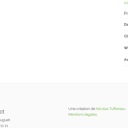
co
Pr
D
Cl
W
A
Une création de
Nicolas Tuffereau
ct
Mentions légales
Huguet
11 11