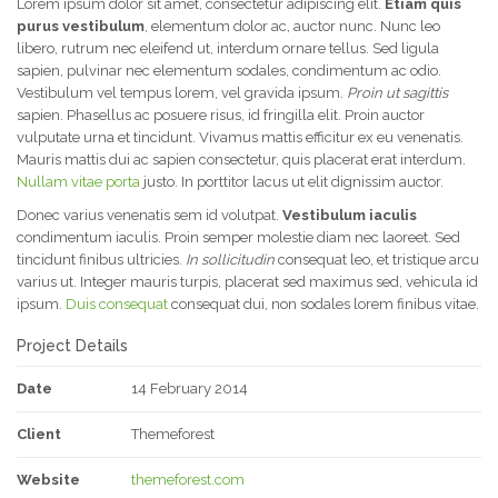
Lorem ipsum dolor sit amet, consectetur adipiscing elit.
Etiam quis
purus vestibulum
, elementum dolor ac, auctor nunc. Nunc leo
libero, rutrum nec eleifend ut, interdum ornare tellus. Sed ligula
sapien, pulvinar nec elementum sodales, condimentum ac odio.
Vestibulum vel tempus lorem, vel gravida ipsum.
Proin ut sagittis
sapien. Phasellus ac posuere risus, id fringilla elit. Proin auctor
vulputate urna et tincidunt. Vivamus mattis efficitur ex eu venenatis.
Mauris mattis dui ac sapien consectetur, quis placerat erat interdum.
Nullam vitae porta
justo. In porttitor lacus ut elit dignissim auctor.
Donec varius venenatis sem id volutpat.
Vestibulum iaculis
condimentum iaculis. Proin semper molestie diam nec laoreet. Sed
tincidunt finibus ultricies.
In sollicitudin
consequat leo, et tristique arcu
varius ut. Integer mauris turpis, placerat sed maximus sed, vehicula id
ipsum.
Duis consequat
consequat dui, non sodales lorem finibus vitae.
Project Details
Date
14 February 2014
Client
Themeforest
Website
themeforest.com