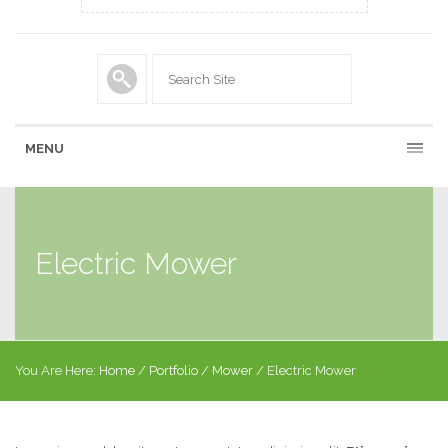
MENU
Electric Mower
You Are Here:
Home
/
Portfolio
/
Mower
/
Electric Mower