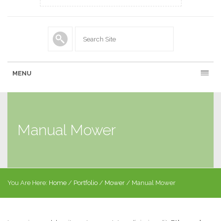
MENU
Manual Mower
You Are Here:
Home
/
Portfolio
/
Mower
/
Manual Mower