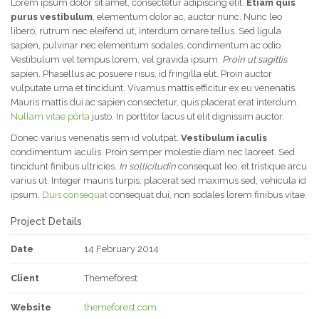
Lorem ipsum dolor sit amet, consectetur adipiscing elit.
Etiam quis
purus vestibulum
, elementum dolor ac, auctor nunc. Nunc leo
libero, rutrum nec eleifend ut, interdum ornare tellus. Sed ligula
sapien, pulvinar nec elementum sodales, condimentum ac odio.
Vestibulum vel tempus lorem, vel gravida ipsum.
Proin ut sagittis
sapien. Phasellus ac posuere risus, id fringilla elit. Proin auctor
vulputate urna et tincidunt. Vivamus mattis efficitur ex eu venenatis.
Mauris mattis dui ac sapien consectetur, quis placerat erat interdum.
Nullam vitae porta
justo. In porttitor lacus ut elit dignissim auctor.
Donec varius venenatis sem id volutpat.
Vestibulum iaculis
condimentum iaculis. Proin semper molestie diam nec laoreet. Sed
tincidunt finibus ultricies.
In sollicitudin
consequat leo, et tristique arcu
varius ut. Integer mauris turpis, placerat sed maximus sed, vehicula id
ipsum.
Duis consequat
consequat dui, non sodales lorem finibus vitae.
Project Details
Date
14 February 2014
Client
Themeforest
Website
themeforest.com