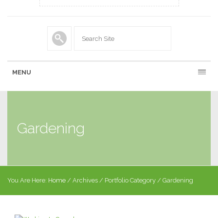
MENU
Gardening
You Are Here:
Home
/
Archives
/
Portfolio Category
/
Gardening