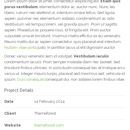
Lorem ipsum dolor sit amet, consectetur adipiscing elit.
Etiam quis
purus vestibulum
, elementum dolor ac, auctor nunc. Nunc leo
libero, rutrum nec eleifend ut, interdum ornare tellus. Sed ligula
sapien, pulvinar nec elementum sodales, condimentum ac odio.
Vestibulum vel tempus lorem, vel gravida ipsum.
Proin ut sagittis
sapien. Phasellus ac posuere risus, id fringilla elit. Proin auctor
vulputate urna et tincidunt. Vivamus mattis efficitur ex eu venenatis.
Mauris mattis dui ac sapien consectetur, quis placerat erat interdum.
Nullam vitae porta
justo. In porttitor lacus ut elit dignissim auctor.
Donec varius venenatis sem id volutpat.
Vestibulum iaculis
condimentum iaculis. Proin semper molestie diam nec laoreet. Sed
tincidunt finibus ultricies.
In sollicitudin
consequat leo, et tristique arcu
varius ut. Integer mauris turpis, placerat sed maximus sed, vehicula id
ipsum.
Duis consequat
consequat dui, non sodales lorem finibus vitae.
Project Details
Date
14 February 2014
Client
Themeforest
Website
themeforest.com