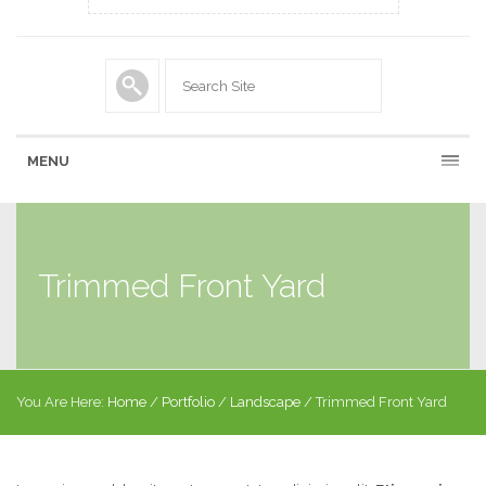
MENU
Trimmed Front Yard
You Are Here:
Home
/
Portfolio
/
Landscape
/
Trimmed Front Yard