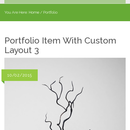
You Are Here:
Home
/
Portfolio
Portfolio Item With Custom
Layout 3
10/02/2015