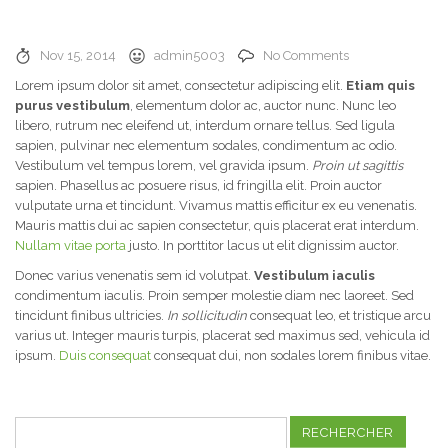
Nov 15, 2014
admin5003
No Comments
Lorem ipsum dolor sit amet, consectetur adipiscing elit.
Etiam quis
purus vestibulum
, elementum dolor ac, auctor nunc. Nunc leo
libero, rutrum nec eleifend ut, interdum ornare tellus. Sed ligula
sapien, pulvinar nec elementum sodales, condimentum ac odio.
Vestibulum vel tempus lorem, vel gravida ipsum.
Proin ut sagittis
sapien. Phasellus ac posuere risus, id fringilla elit. Proin auctor
vulputate urna et tincidunt. Vivamus mattis efficitur ex eu venenatis.
Mauris mattis dui ac sapien consectetur, quis placerat erat interdum.
Nullam vitae porta
justo. In porttitor lacus ut elit dignissim auctor.
Donec varius venenatis sem id volutpat.
Vestibulum iaculis
condimentum iaculis. Proin semper molestie diam nec laoreet. Sed
tincidunt finibus ultricies.
In sollicitudin
consequat leo, et tristique arcu
varius ut. Integer mauris turpis, placerat sed maximus sed, vehicula id
ipsum.
Duis consequat
consequat dui, non sodales lorem finibus vitae.
Rechercher :